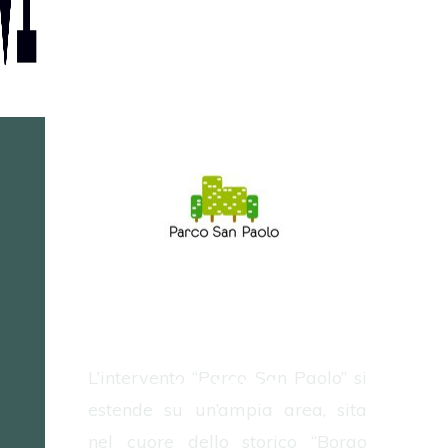
TORINO - VIA
LANCIA, CARAGLIO,
MONGINEVRO,
L’intervento “Parco San Paolo” si
ISSIGLIO
estende su un’ampia area, sita
nel cuore dello storico “Borgo