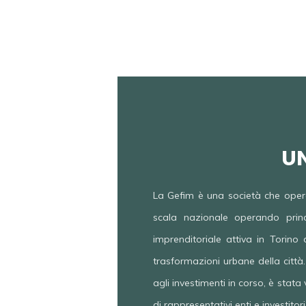
U
La Gefim è una società che opera
scala nazionale operando princ
imprenditoriale attiva in Torino 
trasformazioni urbane della città.
agli investimenti in corso, è stat
di rappresentativi enti e investitori