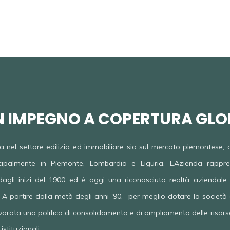
PARTE DA LONTA
N IMPEGNO A COPERTURA GLO
 nel settore edilizio ed immobiliare sia sul mercato piemontese, 
ipalmente in Piemonte, Lombardia e Liguria. L’Azienda rappres
dagli inizi del 1900 ed è oggi una riconosciuta realtà aziendale tr
 A partire dalla metà degli anni '90, per meglio dotare la società d
a varata una politica di consolidamento e di ampliamento delle risor
 istituzionali.